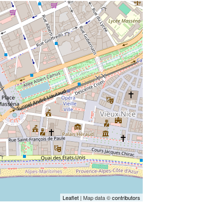
Leaflet
| Map data ©
contributors