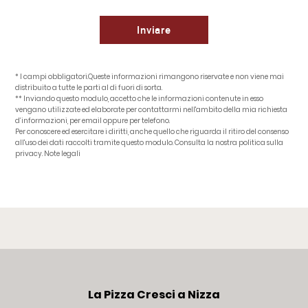
* I campi obbligatori.Queste informazioni rimangono riservate e non viene mai
distribuito a tutte le parti al di fuori di sorta.
** Inviando questo modulo, accetto che le informazioni contenute in esso
vengano utilizzate ed elaborate per contattarmi nell'ambito della mia richiesta
d’informazioni, per email oppure per telefono.
Per conoscere ed esercitare i diritti, anche quello che riguarda il ritiro del consenso
all'uso dei dati raccolti tramite questo modulo. Consulta la nostra politica sulla
privacy.
Note legali
La Pizza Cresci a Nizza