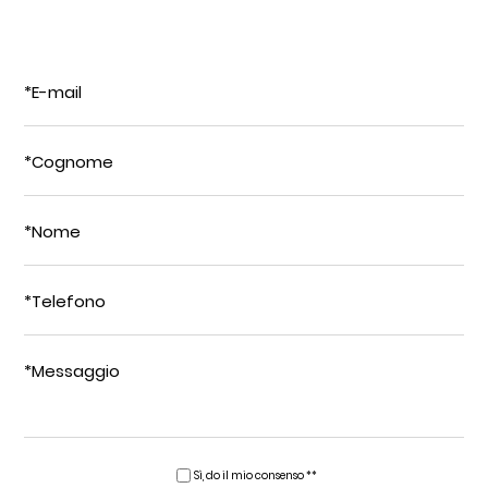
*E-mail
*Cognome
*Nome
*Telefono
*Messaggio
Sì, do il mio consenso **