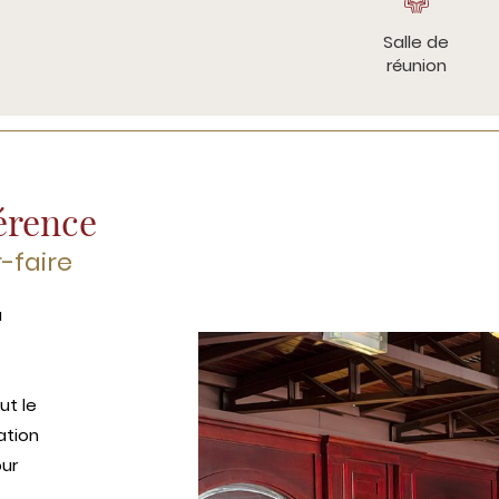
Salle de
réunion
érence
r-faire
a
ut le
ation
our