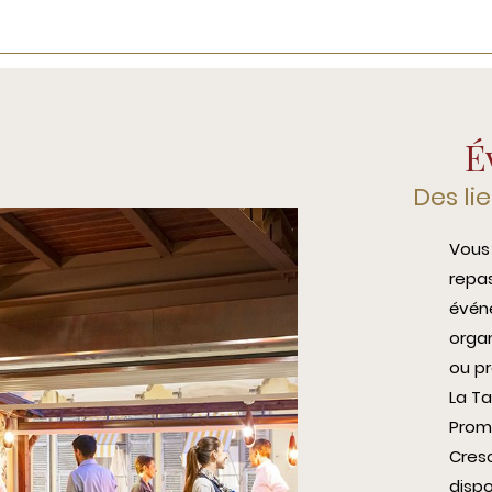
É
Des li
Vous 
repas
évén
organ
ou pr
La T
Prome
Cresc
disp