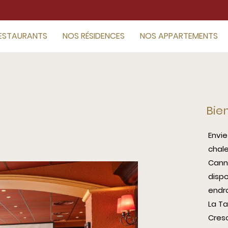
ESTAURANTS
NOS RÉSIDENCES
NOS APPARTEMENTS
Bie
Envie
chal
Cann
disp
endro
La Ta
Cres