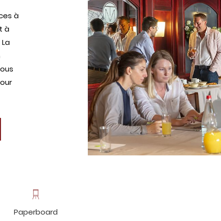
nces à
t à
 La
n
Vous
pour
Paperboard