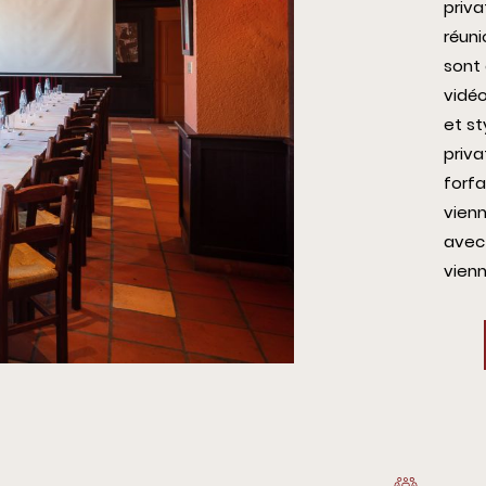
priva
réuni
sont 
vidé
et st
priva
forfa
vienn
avec
vienn