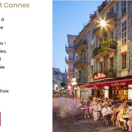
et Cannes
 à
ne
s !
es,
l
ble
hoix